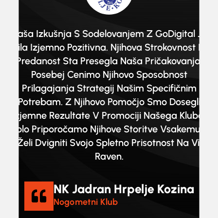
Naša Izkušnja S Sodelovanjem Z GoDigital Je
m
Bila Izjemno Pozitivna. Njihova Strokovnost In
Predanost Sta Presegla Naša Pričakovanja.
Posebej Cenimo Njihovo Sposobnost
Prilagajanja Strategij Našim Specifičnim
o
Potrebam. Z Njihovo Pomočjo Smo Dosegli
Izjemne Rezultate V Promociji Našega Kluba.
N
Toplo Priporočamo Njihove Storitve Vsakemu, Ki
Si Želi Dvigniti Svojo Spletno Prisotnost Na Višjo
Raven.
NK Jadran Hrpelje Kozina
Nogometni Klub