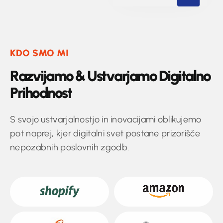
KDO SMO MI
R
a
z
v
i
j
a
m
o
&
U
s
t
v
a
r
j
a
m
o
D
i
g
i
t
a
l
n
o
P
r
i
h
o
d
n
o
s
t
S svojo ustvarjalnostjo in inovacijami oblikujemo
pot naprej, kjer digitalni svet postane prizorišče
nepozabnih poslovnih zgodb.