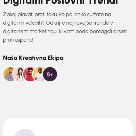
D
i
g
i
t
a
l
n
i
P
o
s
l
o
v
n
i
T
r
e
n
d
i
Zakaj plavati proti toku, ko pa lahko surfate na
digitalnih valovih? Odkrijte najnovejše trende v
digitalnem marketingu, ki vam bodo pomagali drseti
proti uspehu!
N
a
š
a
K
r
e
a
t
i
v
n
a
E
k
i
p
a