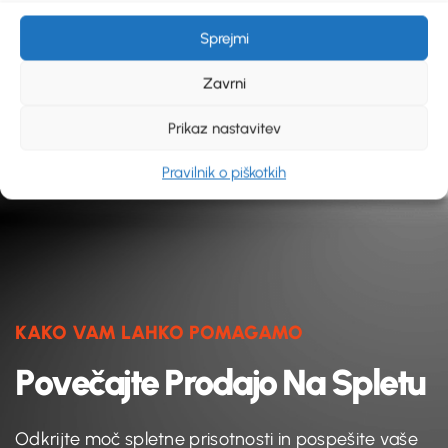
VEČ INFO
Sprejmi
Zavrni
Prikaz nastavitev
Pravilnik o piškotkih
KAKO VAM LAHKO POMAGAMO
P
o
v
e
č
a
j
t
e
P
r
o
d
a
j
o
N
a
S
p
l
e
t
u
Odkrijte moč spletne prisotnosti in pospešite vaše