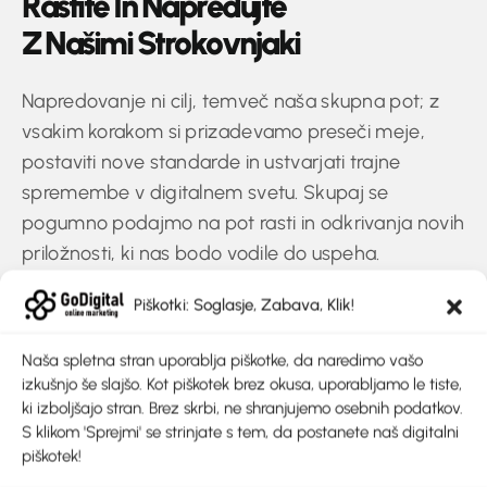
R
a
s
t
i
t
e
I
n
N
a
p
r
e
d
u
j
t
e
Z
N
a
š
i
m
i
S
t
r
o
k
o
v
n
j
a
k
i
Napredovanje ni cilj, temveč naša skupna pot; z
vsakim korakom si prizadevamo preseči meje,
postaviti nove standarde in ustvarjati trajne
spremembe v digitalnem svetu. Skupaj se
pogumno podajmo na pot rasti in odkrivanja novih
priložnosti, ki nas bodo vodile do uspeha.
Piškotki: Soglasje, Zabava, Klik!
Zadovoljnih Strank
6
0
0
+
Naša spletna stran uporablja piškotke, da naredimo vašo
izkušnjo še slajšo. Kot piškotek brez okusa, uporabljamo le tiste,
ki izboljšajo stran. Brez skrbi, ne shranjujemo osebnih podatkov.
S klikom 'Sprejmi' se strinjate s tem, da postanete naš digitalni
piškotek!