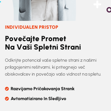
INDIVIDUALEN PRISTOP
P
o
v
e
č
a
j
t
e
P
r
o
m
e
t
N
a
V
a
š
i
S
p
l
e
t
n
i
S
t
r
a
n
i
Odkrijte potencial vaše spletne strani z našimi
prilagojenimi rešitvami, ki pritegnejo več
obiskovalcev in povečajo vašo vidnost na spletu.
Razvijamo Pričakovanja Strank
Avtomatizirano In Sledljivo