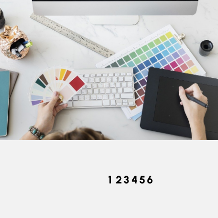
Izdelava In
Optimizacija
Spletnih Strani
1
2
3
4
5
6