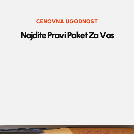
CENOVNA UGODNOST
N
a
j
d
i
t
e
P
r
a
v
i
P
a
k
e
t
Z
a
V
a
s