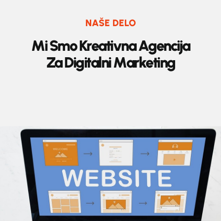
NAŠE DELO
M
i
S
m
o
K
r
e
a
t
i
v
n
a
A
g
e
n
c
i
j
a
Z
a
D
i
g
i
t
a
l
n
i
M
a
r
k
e
t
i
n
g