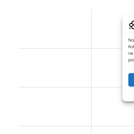
Na
Kot
ne
pos