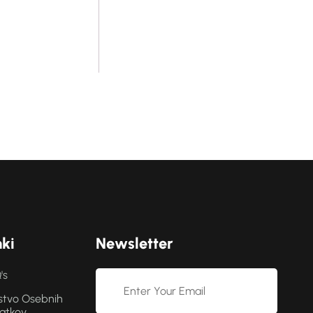
n
k
i
N
e
w
s
l
e
t
t
e
r
's
stvo Osebnih
atkov