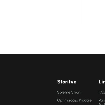
S
t
o
r
i
t
v
e
L
i
Spletne Strani
FAQ
Optimizacija Prodaje
Var
Pod