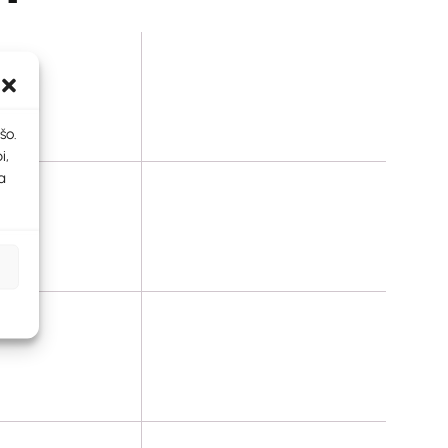
šo.
i,
a