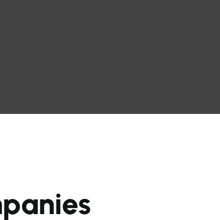
m
p
a
n
i
e
s