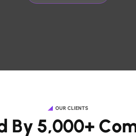
OUR CLIENTS
d
B
y
5
,
0
0
0
+
C
o