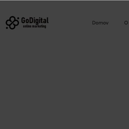
Domov
O