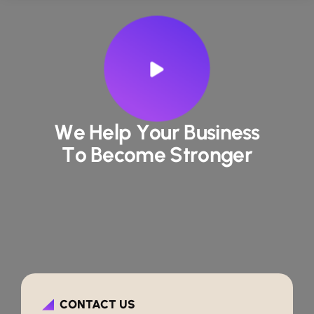
W
e
H
e
l
p
Y
o
u
r
B
u
s
i
n
e
s
s
T
o
B
e
c
o
m
e
S
t
r
o
n
g
e
r
CONTACT US