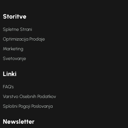
S
t
o
r
i
t
v
e
Spletne Strani
Optimizacija Prodaje
Marketing
Svetovanje
L
i
n
k
i
FAQ's
Varstvo Osebnih Podatkov
Splošni Pogoji Poslovanja
N
e
w
s
l
e
t
t
e
r