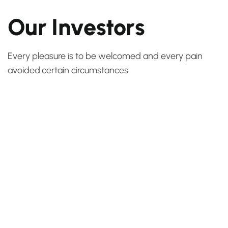
O
u
r
I
n
v
e
s
t
o
r
s
Every pleasure is to be welcomed and every pain
avoided.certain circumstances