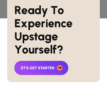
R
e
a
d
y
T
o
E
x
p
e
r
i
e
n
c
e
U
p
s
t
a
g
e
Y
o
u
r
s
e
l
f
?
ET'S GET STARTED