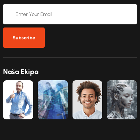
Subscribe
N
a
š
a
E
k
i
p
a