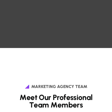
MARKETING AGENCY TEAM
M
e
e
t
O
u
r
P
r
o
f
e
s
s
i
o
n
a
l
T
e
a
m
M
e
m
b
e
r
s