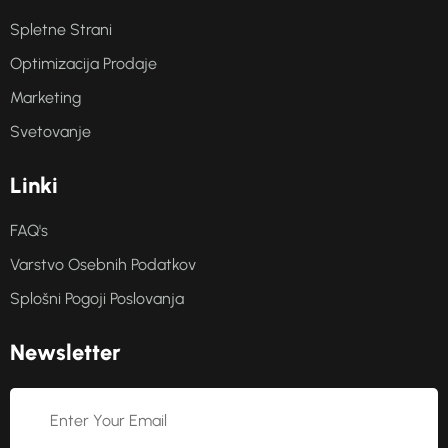
Spletne Strani
Optimizacija Prodaje
Marketing
Svetovanje
L
i
n
k
i
FAQ's
Varstvo Osebnih Podatkov
Splošni Pogoji Poslovanja
N
e
w
s
l
e
t
t
e
r