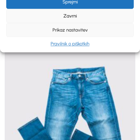
Sprejmi
Zavrni
Hoodie With Logo
Prikaz nastavitev
€
45.00
Pravilnik o piškotkih