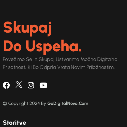
Skupaj
Do Uspeha.
Povežimo Se In Skupaj Ustvarimo Močno Digitalno
Prisotnost, Ki Bo Odprla Vrata Novim Priložnostim.
© Copyright 2024 By
GoDigitalNova.Com
S
t
o
r
i
t
v
e