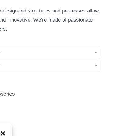
nd design-led structures and processes allow
and innovative. We’re made of passionate
ers.
t
t
ošarico