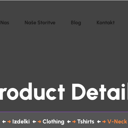
 Nas
Naše Storitve
Blog
Kontakt
roduct Detai
Izdelki
Clothing
Tshirts
V-Neck 