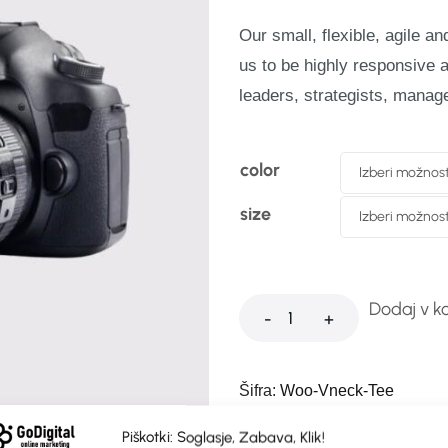
Our small, flexible, agile a
us to be highly responsive 
leaders, strategists, manag
color
Izberi možnos
size
Izberi možnos
Dodaj v k
-
+
Šifra:
Woo-Vneck-Tee
Kategorija:
Tshirts
Piškotki: Soglasje, Zabava, Klik!