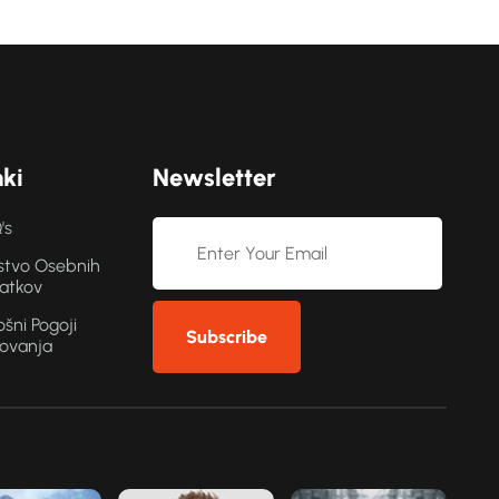
n
k
i
N
e
w
s
l
e
t
t
e
r
's
stvo Osebnih
atkov
ošni Pogoji
Subscribe
lovanja