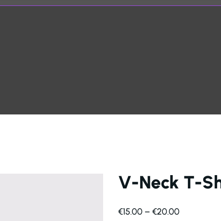
V-Neck T-Sh
€
15.00
–
€
20.00