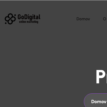
Domov
O
P
Domov