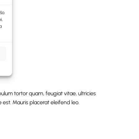
šo.
i,
a
lum tortor quam, feugiat vitae, ultricies
est. Mauris placerat eleifend leo.