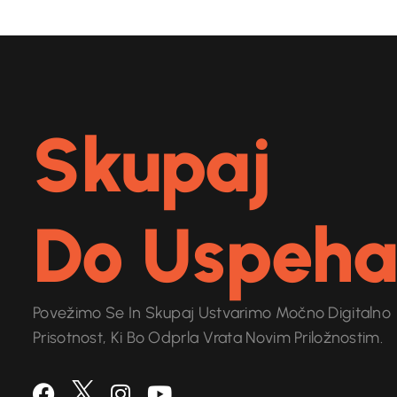
Skupaj
Do Uspeha
Povežimo Se In Skupaj Ustvarimo Močno Digitalno
Prisotnost, Ki Bo Odprla Vrata Novim Priložnostim.