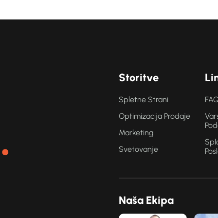
S
t
o
r
i
t
v
e
L
i
Spletne Strani
FAQ
Optimizacija Prodaje
Var
.
Pod
Marketing
Spl
Svetovanje
Pos
N
a
š
a
E
k
i
p
a