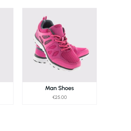
Man Shoes
€
25.00