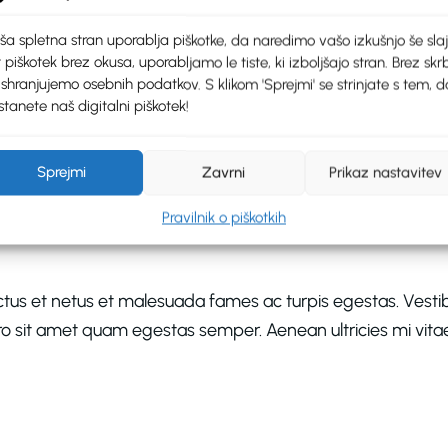
ša spletna stran uporablja piškotke, da naredimo vašo izkušnjo še slaj
 piškotek brez okusa, uporabljamo le tiste, ki izboljšajo stran. Brez skrb
 shranjujemo osebnih podatkov. S klikom 'Sprejmi' se strinjate s tem, d
tanete naš digitalni piškotek!
MNENJA (0)
Sprejmi
Zavrni
Prikaz nastavitev
Pravilnik o piškotkih
tus et netus et malesuada fames ac turpis egestas. Vestibu
o sit amet quam egestas semper. Aenean ultricies mi vitae 