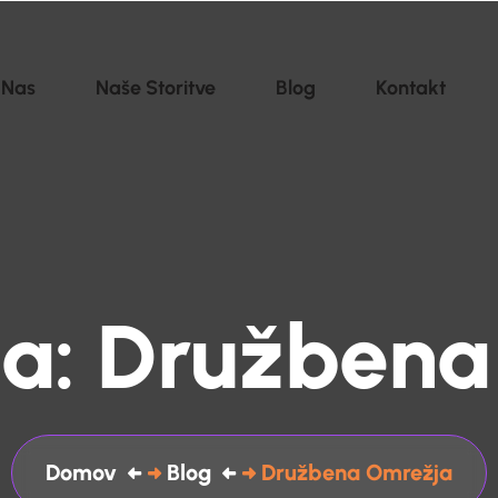
 Nas
Naše Storitve
Blog
Kontakt
ja:
Družbena
Domov
Blog
Družbena Omrežja