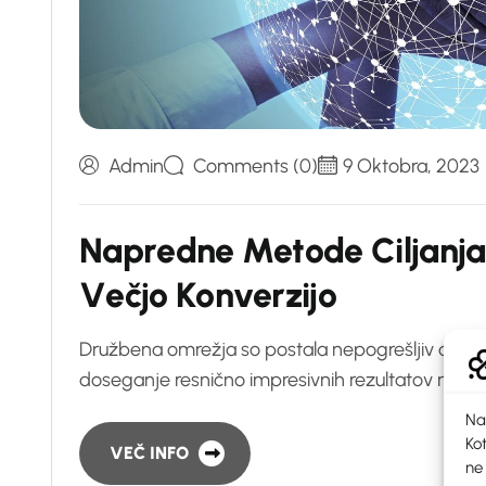
Admin
Comments (0)
9 Oktobra, 2023
N
a
p
r
e
d
n
e
M
e
t
o
d
e
C
i
l
j
a
n
j
a
V
e
č
j
o
K
o
n
v
e
r
z
i
j
o
Družbena omrežja so postala nepogrešljiv del 
doseganje resnično impresivnih rezultatov na teh 
Na
Kot
VEČ INFO
ne