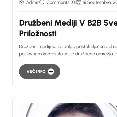
Admin
Comments (0)
18 Septembra, 2
D
r
u
ž
b
e
n
i
M
e
d
i
j
i
V
B
2
B
S
v
P
r
i
l
o
ž
n
o
s
t
i
Družbeni mediji so že dolgo postali ključen del
poslovnem kontekstu so se družbena omrežja uve
VEČ INFO