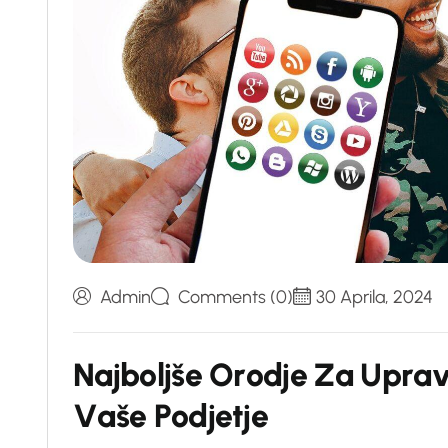
Admin
Comments (0)
30 Aprila, 2024
N
a
j
b
o
l
j
š
e
O
r
o
d
j
e
Z
a
U
p
r
a
V
a
š
e
P
o
d
j
e
t
j
e