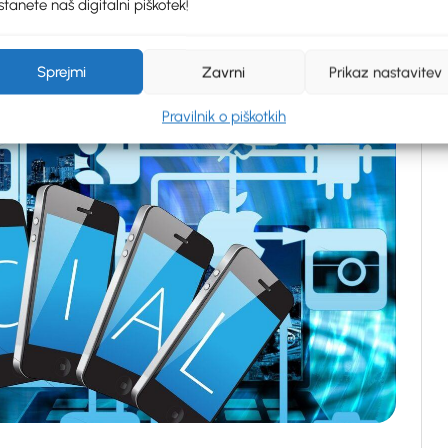
tanete naš digitalni piškotek!
Sprejmi
Zavrni
Prikaz nastavitev
Pravilnik o piškotkih