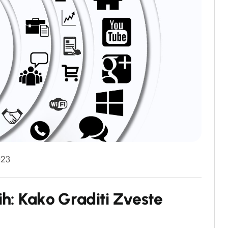
023
i
h
:
K
a
k
o
G
r
a
d
i
t
i
Z
v
e
s
t
e