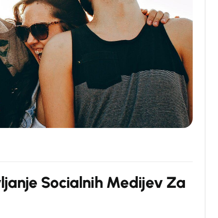
v
l
j
a
n
j
e
S
o
c
i
a
l
n
i
h
M
e
d
i
j
e
v
Z
a