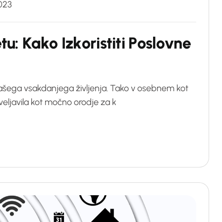
023
e
t
u
:
K
a
k
o
I
z
k
o
r
i
s
t
i
t
i
P
o
s
l
o
v
n
e
 našega vsakdanjega življenja. Tako v osebnem kot
ljavila kot močno orodje za k