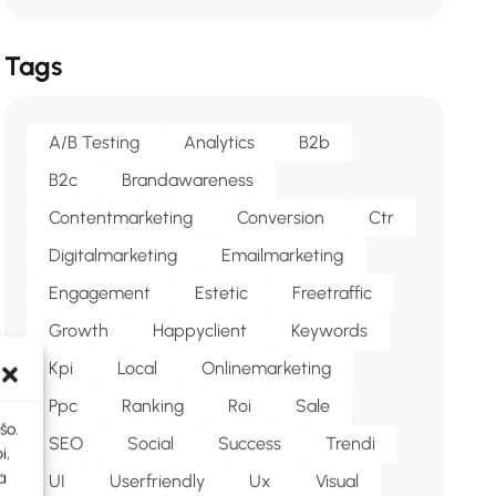
Tags
A/b Testing
Analytics
B2b
B2c
Brandawareness
Contentmarketing
Conversion
Ctr
Digitalmarketing
Emailmarketing
Engagement
Estetic
Freetraffic
Growth
Happyclient
Keywords
Kpi
Local
Onlinemarketing
Ppc
Ranking
Roi
Sale
šo.
SEO
Social
Success
Trendi
i,
a
UI
Userfriendly
Ux
Visual