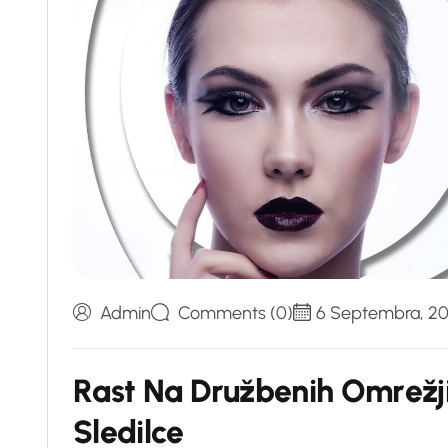
Admin
Comments (0)
6 Septembra, 2
R
a
s
t
N
a
D
r
u
ž
b
e
n
i
h
O
m
r
e
ž
j
S
l
e
d
i
l
c
e