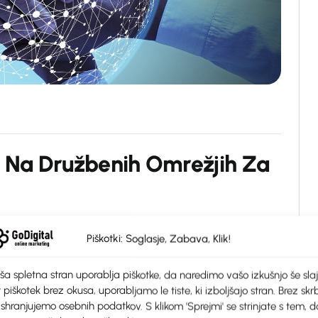
N
a
D
r
u
ž
b
e
n
i
h
O
m
r
e
ž
j
i
h
Z
a
sodobnega digitalnega marketinga. Toda za
Piškotki: Soglasje, Zabava, Klik!
platformah ni dovolj le imeti prisotnost
ša spletna stran uporablja piškotke, da naredimo vašo izkušnjo še slaj
 piškotek brez okusa, uporabljamo le tiste, ki izboljšajo stran. Brez skrb
 shranjujemo osebnih podatkov. S klikom 'Sprejmi' se strinjate s tem, d