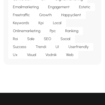
Emailmarketing
Engagement
Estetic
Freetraffic
Growth
Happyclient
Keywords
Kpi
Local
Onlinemarketing
Ppc
Ranking
Roi
Sale
SEO
Social
Success
Trendi
UI
Userfriendly
Ux
Visual
Vodnik
Web