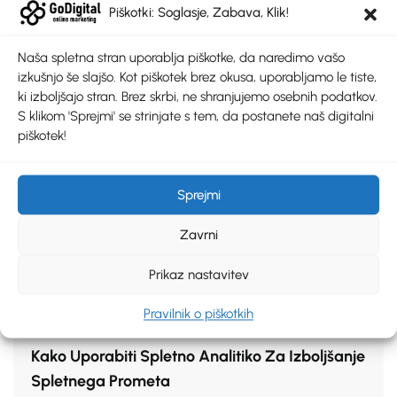
Piškotki: Soglasje, Zabava, Klik!
Naša spletna stran uporablja piškotke, da naredimo vašo
izkušnjo še slajšo. Kot piškotek brez okusa, uporabljamo le tiste,
ki izboljšajo stran. Brez skrbi, ne shranjujemo osebnih podatkov.
S klikom 'Sprejmi' se strinjate s tem, da postanete naš digitalni
14 Maja, 2024
piškotek!
Najboljše Prakse Za Pisanje Privlačnih
Naslovov Blogov
Sprejmi
Zavrni
Prikaz nastavitev
Pravilnik o piškotkih
9 Maja, 2024
Kako Uporabiti Spletno Analitiko Za Izboljšanje
Spletnega Prometa