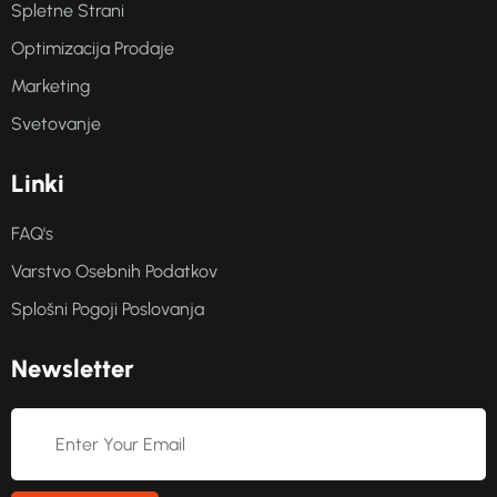
Spletne Strani
Optimizacija Prodaje
Marketing
Svetovanje
L
i
n
k
i
FAQ's
Varstvo Osebnih Podatkov
Splošni Pogoji Poslovanja
N
e
w
s
l
e
t
t
e
r