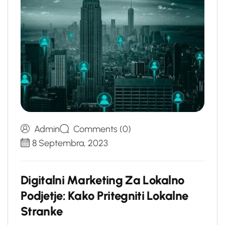
Admin
Comments (0)
8 Septembra, 2023
D
i
g
i
t
a
l
n
i
M
a
r
k
e
t
i
n
g
Z
a
L
o
k
a
l
n
o
P
o
d
j
e
t
j
e
:
K
a
k
o
P
r
i
t
e
g
n
i
t
i
L
o
k
a
l
n
e
S
t
r
a
n
k
e