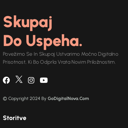
Skupaj
Do Uspeha.
Povežimo Se In Skupaj Ustvarimo Močno Digitalno
Prisotnost, Ki Bo Odprla Vrata Novim Priložnostim.
© Copyright 2024 By
GoDigitalNova.Com
S
t
o
r
i
t
v
e