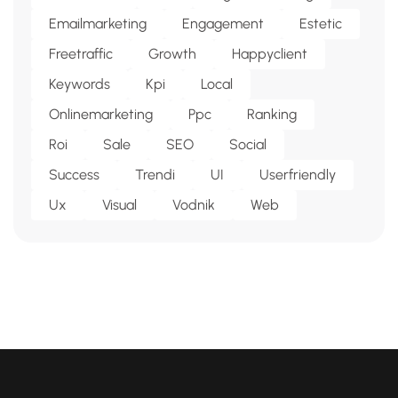
Emailmarketing
Engagement
Estetic
Freetraffic
Growth
Happyclient
Keywords
Kpi
Local
Onlinemarketing
Ppc
Ranking
Roi
Sale
SEO
Social
Success
Trendi
UI
Userfriendly
Ux
Visual
Vodnik
Web