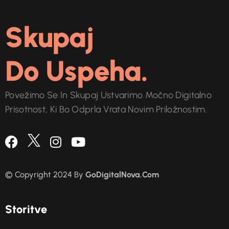
Skupaj
Do Uspeha.
Povežimo Se In Skupaj Ustvarimo Močno Digitalno
Prisotnost, Ki Bo Odprla Vrata Novim Priložnostim.
© Copyright 2024 By
GoDigitalNova.Com
S
t
o
r
i
t
v
e