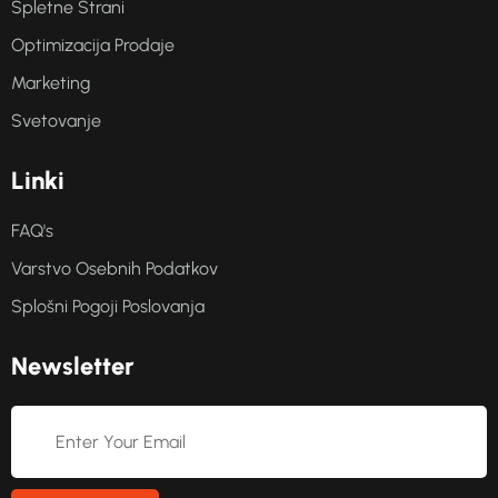
Spletne Strani
Optimizacija Prodaje
Marketing
Svetovanje
L
i
n
k
i
FAQ's
Varstvo Osebnih Podatkov
Splošni Pogoji Poslovanja
N
e
w
s
l
e
t
t
e
r