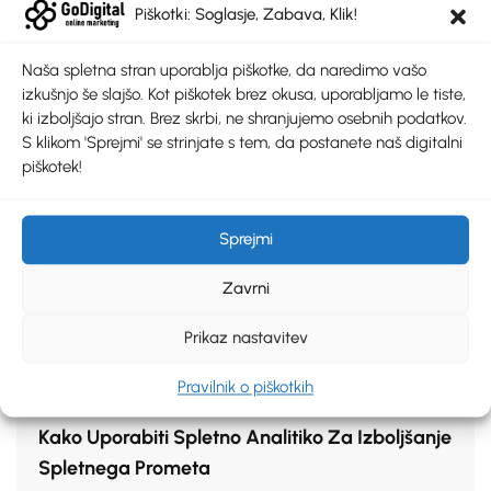
Piškotki: Soglasje, Zabava, Klik!
Naša spletna stran uporablja piškotke, da naredimo vašo
izkušnjo še slajšo. Kot piškotek brez okusa, uporabljamo le tiste,
ki izboljšajo stran. Brez skrbi, ne shranjujemo osebnih podatkov.
S klikom 'Sprejmi' se strinjate s tem, da postanete naš digitalni
14 Maja, 2024
piškotek!
Najboljše Prakse Za Pisanje Privlačnih
Naslovov Blogov
Sprejmi
Zavrni
Prikaz nastavitev
Pravilnik o piškotkih
9 Maja, 2024
Kako Uporabiti Spletno Analitiko Za Izboljšanje
Spletnega Prometa