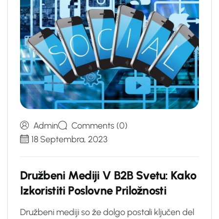
Admin
Comments (0)
18 Septembra, 2023
D
r
u
ž
b
e
n
i
M
e
d
i
j
i
V
B
2
B
S
v
e
t
u
:
K
a
k
o
I
z
k
o
r
i
s
t
i
t
i
P
o
s
l
o
v
n
e
P
r
i
l
o
ž
n
o
s
t
i
Družbeni mediji so že dolgo postali ključen del