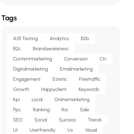
Tags
A/b Testing
Analytics
B2b
B2c
Brandawareness
Contentmarketing
Conversion
Ctr
Digitalmarketing
Emailmarketing
Engagement
Estetic
Freetraffic
Growth
Happyclient
Keywords
Kpi
Local
Onlinemarketing
Ppc
Ranking
Roi
Sale
SEO
Social
Success
Trendi
UI
Userfriendly
Ux
Visual