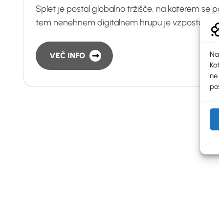
Splet je postal globalno tržišče, na katerem se 
tem nenehnem digitalnem hrupu je vzpostavljan
Na
VEČ INFO
Kot
ne
pos