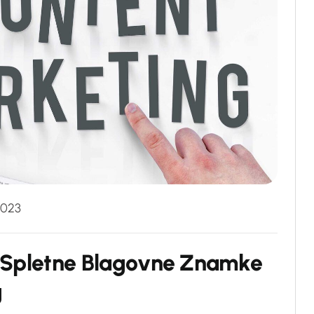
2023
S
p
l
e
t
n
e
B
l
a
g
o
v
n
e
Z
n
a
m
k
e
g