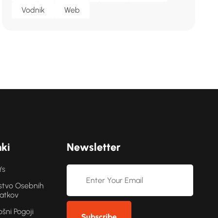
Vodnik
Web
n
k
i
N
e
w
s
l
e
t
t
e
r
's
stvo Osebnih
atkov
ošni Pogoji
Subscribe