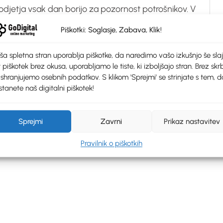
podjetja vsak dan borijo za pozornost potrošnikov. V
je avtoritete spletne blagovne
Piškotki: Soglasje, Zabava, Klik!
ša spletna stran uporablja piškotke, da naredimo vašo izkušnjo še slaj
 piškotek brez okusa, uporabljamo le tiste, ki izboljšajo stran. Brez skrb
 shranjujemo osebnih podatkov. S klikom 'Sprejmi' se strinjate s tem, d
tanete naš digitalni piškotek!
Sprejmi
Zavrni
Prikaz nastavitev
Pravilnik o piškotkih