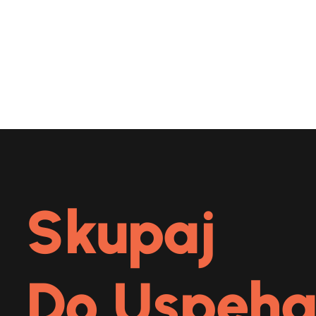
Skupaj
Do Uspeha