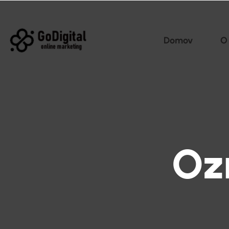
Domov
O
Oz