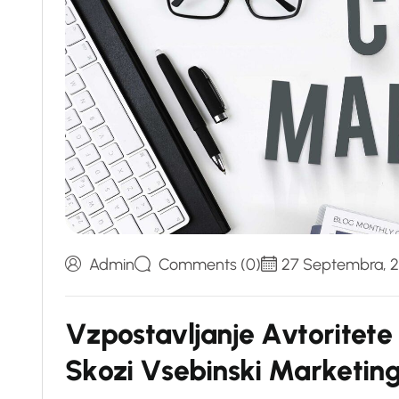
Admin
Comments (0)
27 Septembra, 
V
z
p
o
s
t
a
v
l
j
a
n
j
e
A
v
t
o
r
i
t
e
t
e
S
k
o
z
i
V
s
e
b
i
n
s
k
i
M
a
r
k
e
t
i
n