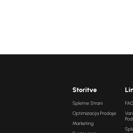
S
t
o
r
i
t
v
e
L
i
Spletne Strani
FAQ
Optimizacija Prodaje
Var
.
Pod
Marketing
Spl