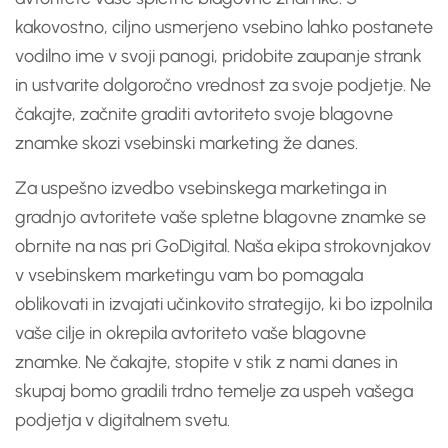
kakovostno, ciljno usmerjeno vsebino lahko postanete
vodilno ime v svoji panogi, pridobite zaupanje strank
in ustvarite dolgoročno vrednost za svoje podjetje. Ne
čakajte, začnite graditi avtoriteto svoje blagovne
znamke skozi vsebinski marketing že danes.
Za uspešno izvedbo vsebinskega marketinga in
gradnjo avtoritete vaše spletne blagovne znamke se
obrnite na nas pri GoDigital. Naša ekipa strokovnjakov
v vsebinskem marketingu vam bo pomagala
oblikovati in izvajati učinkovito strategijo, ki bo izpolnila
vaše cilje in okrepila avtoriteto vaše blagovne
znamke. Ne čakajte, stopite v stik z nami danes in
skupaj bomo gradili trdno temelje za uspeh vašega
podjetja v digitalnem svetu.