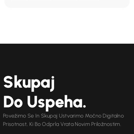
Skupaj
Do Uspeha.
Povežimo Se In Skupaj Ustvarimo Močno Digitalno
Prisotnost, Ki Bo Odprla Vrata Novim Priložnostim.