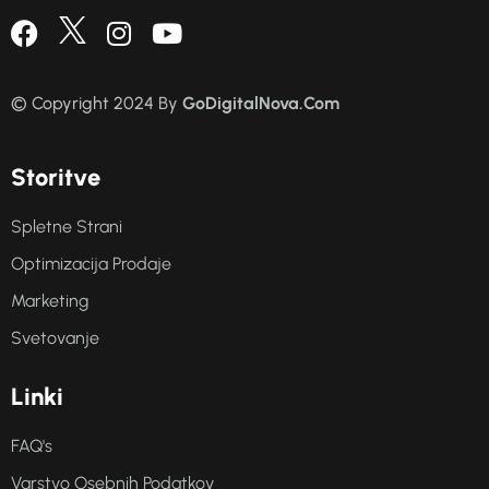
© Copyright 2024 By
GoDigitalNova.Com
S
t
o
r
i
t
v
e
Spletne Strani
Optimizacija Prodaje
Marketing
Svetovanje
L
i
n
k
i
FAQ's
Varstvo Osebnih Podatkov