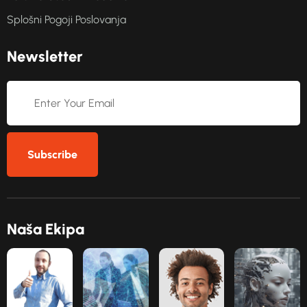
Splošni Pogoji Poslovanja
N
e
w
s
l
e
t
t
e
r
Subscribe
N
a
š
a
E
k
i
p
a