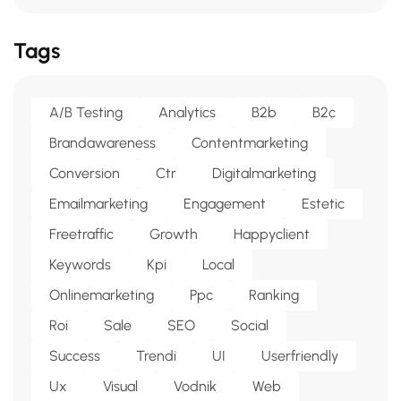
Tags
A/b Testing
Analytics
B2b
B2c
Brandawareness
Contentmarketing
Conversion
Ctr
Digitalmarketing
Emailmarketing
Engagement
Estetic
Freetraffic
Growth
Happyclient
Keywords
Kpi
Local
Onlinemarketing
Ppc
Ranking
Roi
Sale
SEO
Social
Success
Trendi
UI
Userfriendly
Ux
Visual
Vodnik
Web