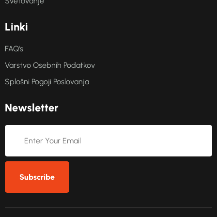
Svetovanje
L
i
n
k
i
FAQ's
Varstvo Osebnih Podatkov
Splošni Pogoji Poslovanja
N
e
w
s
l
e
t
t
e
r
Subscribe