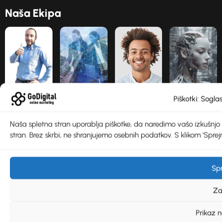
N
a
š
a
E
k
i
p
a
Piškotki: Soglas
Naša spletna stran uporablja piškotke, da naredimo vašo izkušnjo še 
stran. Brez skrbi, ne shranjujemo osebnih podatkov. S klikom 'Sprejm
Spr
Za
Prikaz n