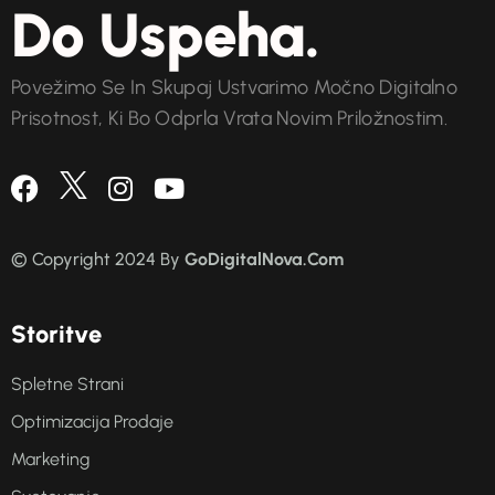
Do Uspeha.
Povežimo Se In Skupaj Ustvarimo Močno Digitalno
Prisotnost, Ki Bo Odprla Vrata Novim Priložnostim.
© Copyright 2024 By
GoDigitalNova.Com
S
t
o
r
i
t
v
e
Spletne Strani
Optimizacija Prodaje
Marketing