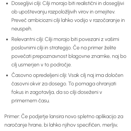
Dosegljivi cilji: Cilji morajo biti realistični in dosegljivi
ob upoštevanju razpoložljivih virov in omejitev.
Preveč ambiciozni cilji lahko vodijo v razočaranje in
neuspeh.
Relevantni cilji: Cilji morajo biti povezani z vašimi
poslovnimi cilji in strategijo. Če na primer želite
povečati prepoznavnost blagovne znamke, naj bo
cilj usmerjen v to področje.
Časovno opredeljeni cilji: Vsak cilj naj ima določen
časovni okvir za dosego. To pomaga ohranjati
fokus in zagotavlja, da so cilji doseženi v
primernem času.
Primer: Če podjetje lansira novo spletno aplikacijo za
naročanje hrane, bi lahko njihov specifičen, merljiv,