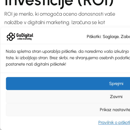
ROI je merilo, ki omogoča oceno donosnosti vaše
naložbe v digitalni marketing. Izračuna se kot
razmerje med dobičkom, doseženim s kampanjo, in
Piškotki: Soglasje, Zaba
stroški te kampanje, izraženimi v odstotkih ali
absolutnih številkah. Pozitivna vrednost ROI kaže na
Naša spletna stran uporablja piškotke, da naredimo vašo izkušnjo š
donosno naložbo, medtem ko negativna vrednost
tiste, ki izboljšajo stran. Brez skrbi, ne shranjujemo osebnih podatko
kaže na izgubo.
postanete naš digitalni piškotek!
Ključni elementi primerjave stroškov in donosnosti
Sprejmi
investicije vključujejo:
Zavrni
Stroški kampanje: To vključuje stroške za
oglaševanje, oblikovanje vsebin, plačilo orodij in
Prikaz nastavit
agencij ter druge povezane stroške.
Pravilnik o piškot
Dobiček ali donos: Prihodek, ki ga generira vaša