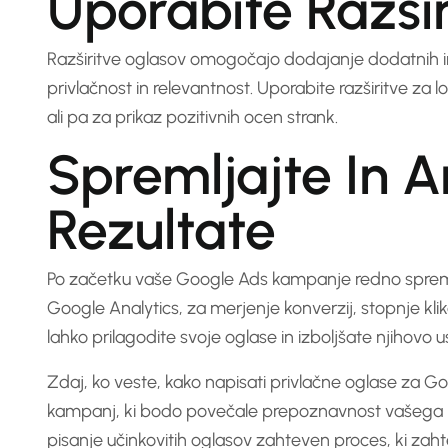
Uporabite Razši
Razširitve oglasov omogočajo dodajanje dodatnih in
privlačnost in relevantnost. Uporabite razširitve za l
ali pa za prikaz pozitivnih ocen strank.
Spremljajte In An
Rezultate
Po začetku vaše Google Ads kampanje redno spremljaj
Google Analytics, za merjenje konverzij, stopnje kli
lahko prilagodite svoje oglase in izboljšate njihovo 
Zdaj, ko veste, kako napisati privlačne oglase za Goo
kampanj, ki bodo povečale prepoznavnost vašega pod
pisanje učinkovitih oglasov zahteven proces, ki za