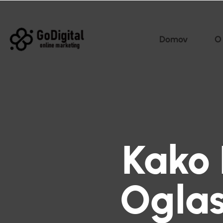
Domov
O
Kako 
Oglas