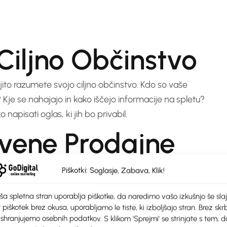
Ciljno Občinstvo
ljito razumete svojo ciljno občinstvo. Kdo so vaše
 Kje se nahajajo in kako iščejo informacije na spletu?
apisati oglas, ki jih bo privabil.
tvene Prodajne
Piškotki: Soglasje, Zabava, Klik!
 poudarjanje edinstvenih prodajnih točk vašega izdelka
ša spletna stran uporablja piškotke, da naredimo vašo izkušnjo še slaj
 piškotek brez okusa, uporabljamo le tiste, ki izboljšajo stran. Brez skrb
e potencialne stranke odločile za vas? Vključite te
 shranjujemo osebnih podatkov. S klikom 'Sprejmi' se strinjate s tem, d
opali.