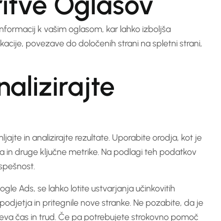
ritve Oglasov
formacij k vašim oglasom, kar lahko izboljša
okacije, povezave do določenih strani na spletni strani,
alizirajte
te in analizirajte rezultate. Uporabite orodja, kot je
ka in druge ključne metrike. Na podlagi teh podatkov
uspešnost.
gle Ads, se lahko lotite ustvarjanja učinkovitih
jetja in pritegnile nove stranke. Ne pozabite, da je
hteva čas in trud. Če pa potrebujete strokovno pomoč