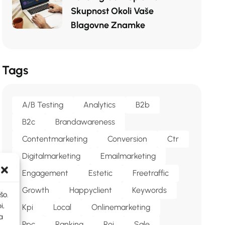
Skupnost Okoli Vaše
Blagovne Znamke
Tags
A/b Testing
Analytics
B2b
B2c
Brandawareness
Contentmarketing
Conversion
Ctr
Digitalmarketing
Emailmarketing
Engagement
Estetic
Freetraffic
Growth
Happyclient
Keywords
šo.
i,
Kpi
Local
Onlinemarketing
a
Ppc
Ranking
Roi
Sale