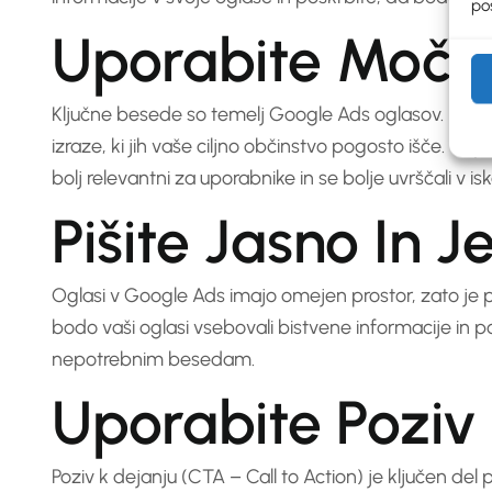
pos
Uporabite Močn
Ključne besede so temelj Google Ads oglasov. Upora
izraze, ki jih vaše ciljno občinstvo pogosto išče. Vk
bolj relevantni za uporabnike in se bolje uvrščali v isk
Pišite Jasno In 
Oglasi v Google Ads imajo omejen prostor, zato je 
bodo vaši oglasi vsebovali bistvene informacije in p
nepotrebnim besedam.
Uporabite Poziv
Poziv k dejanju (CTA – Call to Action) je ključen de