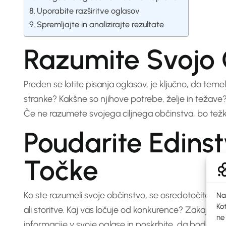
Uporabite razširitve oglasov
Spremljajte in analizirajte rezultate
Razumite Svojo 
Preden se lotite pisanja oglasov, je ključno, da teme
stranke? Kakšne so njihove potrebe, želje in težave?
Če ne razumete svojega ciljnega občinstva, bo težko n
Poudarite Edins
Točke
Ko ste razumeli svoje občinstvo, se osredotočite na
Na
Kot
ali storitve. Kaj vas ločuje od konkurence? Zakaj bi s
ne
informacije v svoje oglase in poskrbite, da bodo izst