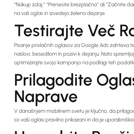
“Nakup zdaj,” “Prenesite brezplačno” ali “Začnite da
na vaš oglas in izvedejo želeno dejanje.
Testirajte Več Ra
Pisanje privlačnih oglasov za Google Ads zahteva test
naslovi, besedilom in pozivi k dejanju. Nato spremljaj
optimizirajte svojo kampanjo na podlagi teh podatk
Prilagodite Ogl
Naprave
V današnjem mobilnem svetu je ključno, da prilagod
so vaši oglasi pravilno prikazani in da je uporabniš