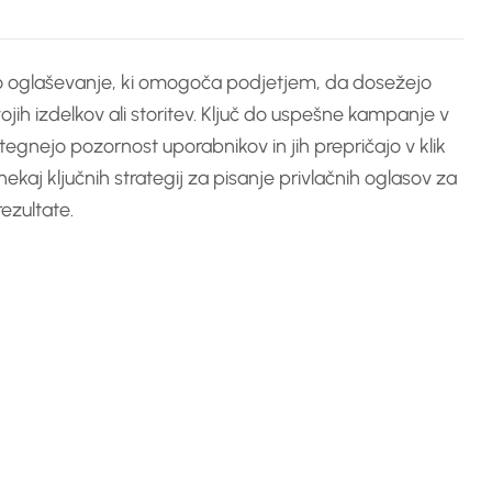
no oglaševanje, ki omogoča podjetjem, da dosežejo
jih izdelkov ali storitev. Ključ do uspešne kampanje v
itegnejo pozornost uporabnikov in jih prepričajo v klik
aj ključnih strategij za pisanje privlačnih oglasov za
ezultate.