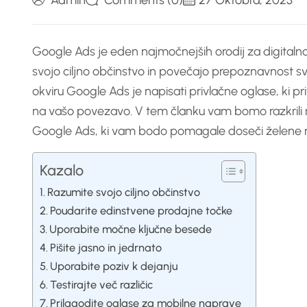
Admin
Comments (0)
27 Oktobra, 2023
Google Ads je eden najmočnejših orodij za digital
svojo ciljno občinstvo in povečajo prepoznavnost svo
okviru Google Ads je napisati privlačne oglase, ki pr
na vašo povezavo. V tem članku vam bomo razkrili nek
Google Ads, ki vam bodo pomagale doseči želene r
Kazalo
Razumite svojo ciljno občinstvo
Poudarite edinstvene prodajne točke
Uporabite močne ključne besede
Pišite jasno in jedrnato
Uporabite poziv k dejanju
Testirajte več različic
Prilagodite oglase za mobilne naprave