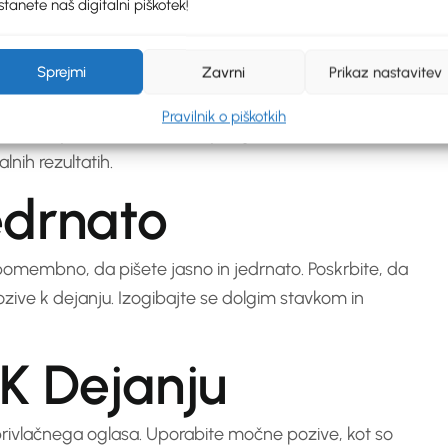
tanete naš digitalni piškotek!
e Ključne Besede
Sprejmi
Zavrni
Prikaz nastavitev
bite orodja za raziskavo ključnih besed, da najdete
Pravilnik o piškotkih
ljučite te ključne besede v svoje oglase, tako da bodo
alnih rezultatih.
Jedrnato
pomembno, da pišete jasno in jedrnato. Poskrbite, da
ozive k dejanju. Izogibajte se dolgim stavkom in
 K Dejanju
l privlačnega oglasa. Uporabite močne pozive, kot so