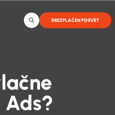
BREZPLAČEN POSVET
vlačne
e Ads?