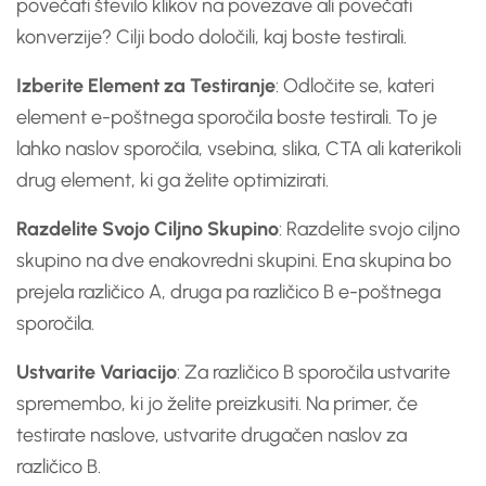
povečati število klikov na povezave ali povečati
konverzije? Cilji bodo določili, kaj boste testirali.
Izberite Element za Testiranje
: Odločite se, kateri
element e-poštnega sporočila boste testirali. To je
lahko naslov sporočila, vsebina, slika, CTA ali katerikoli
drug element, ki ga želite optimizirati.
Razdelite Svojo Ciljno Skupino
: Razdelite svojo ciljno
skupino na dve enakovredni skupini. Ena skupina bo
prejela različico A, druga pa različico B e-poštnega
sporočila.
Ustvarite Variacijo
: Za različico B sporočila ustvarite
spremembo, ki jo želite preizkusiti. Na primer, če
testirate naslove, ustvarite drugačen naslov za
različico B.