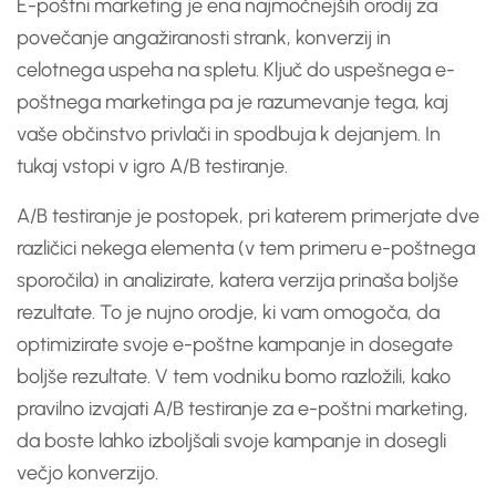
E-poštni marketing je ena najmočnejših orodij za
povečanje angažiranosti strank, konverzij in
celotnega uspeha na spletu. Ključ do uspešnega e-
poštnega marketinga pa je razumevanje tega, kaj
vaše občinstvo privlači in spodbuja k dejanjem. In
tukaj vstopi v igro A/B testiranje.
A/B testiranje je postopek, pri katerem primerjate dve
različici nekega elementa (v tem primeru e-poštnega
sporočila) in analizirate, katera verzija prinaša boljše
rezultate. To je nujno orodje, ki vam omogoča, da
optimizirate svoje e-poštne kampanje in dosegate
boljše rezultate. V tem vodniku bomo razložili, kako
pravilno izvajati A/B testiranje za e-poštni marketing,
da boste lahko izboljšali svoje kampanje in dosegli
večjo konverzijo.