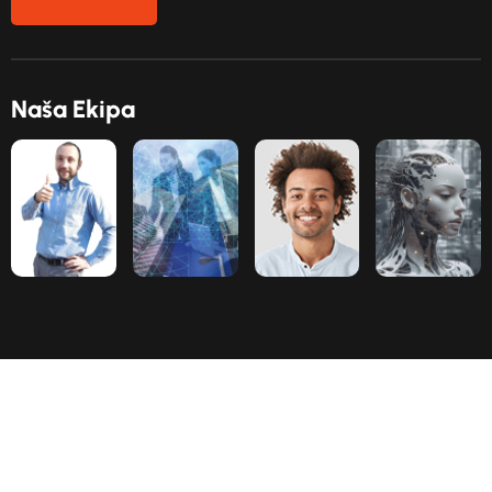
N
a
š
a
E
k
i
p
a