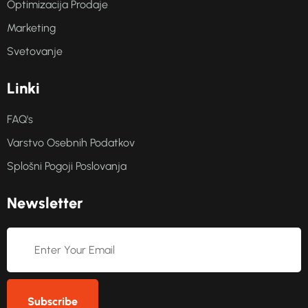
Optimizacija Prodaje
Marketing
Svetovanje
L
i
n
k
i
FAQ's
Varstvo Osebnih Podatkov
Splošni Pogoji Poslovanja
N
e
w
s
l
e
t
t
e
r
Subscribe