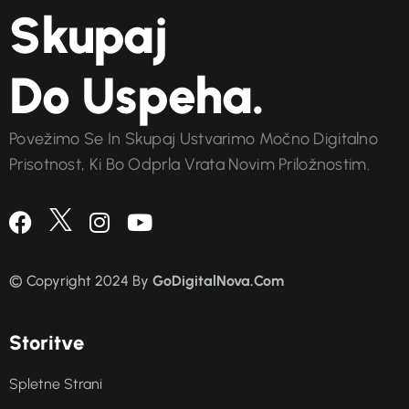
Skupaj
Do Uspeha.
Povežimo Se In Skupaj Ustvarimo Močno Digitalno
Prisotnost, Ki Bo Odprla Vrata Novim Priložnostim.
© Copyright 2024 By
GoDigitalNova.Com
S
t
o
r
i
t
v
e
Spletne Strani