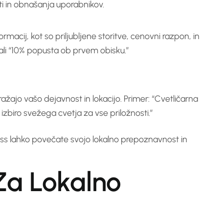
ti in obnašanja uporabnikov.
acij, kot so priljubljene storitve, cenovni razpon, in
li “10% popusta ob prvem obisku.”
ražajo vašo dejavnost in lokacijo. Primer: “Cvetličarna
 izbiro svežega cvetja za vse priložnosti.”
ess lahko povečate svojo lokalno prepoznavnost in
Za Lokalno