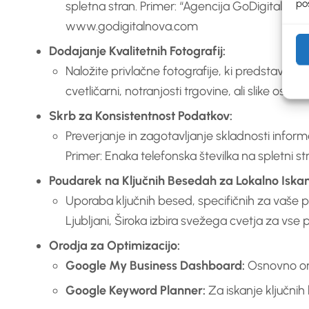
pos
spletna stran. Primer: “Agencija GoDigital, Spod
www.godigitalnova.com
Dodajanje Kvalitetnih Fotografij:
Naložite privlačne fotografije, ki predstavljajo
cvetličarni, notranjosti trgovine, ali slike osebja
Skrb za Konsistentnost Podatkov:
Preverjanje in zagotavljanje skladnosti inform
Primer: Enaka telefonska številka na spletni s
Poudarek na Ključnih Besedah za Lokalno Iskan
Uporaba ključnih besed, specifičnih za vaše pod
Ljubljani, Široka izbira svežega cvetja za vse pr
Orodja za Optimizacijo:
Google My Business Dashboard:
Osnovno oro
Google Keyword Planner:
Za iskanje ključnih