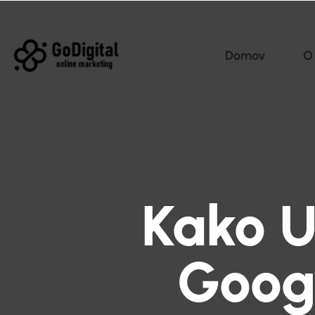
Domov
O
Kako U
Goog