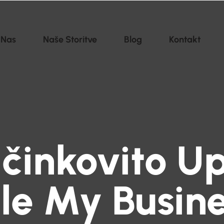
 Nas
Naše Storitve
Blog
Kontakt
činkovito Up
le My Busine