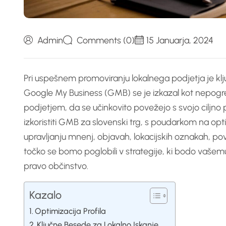
Admin
Comments (0)
15 Januarja, 2024
Pri uspešnem promoviranju lokalnega podjetja je ključ
Google My Business (GMB) se je izkazal kot nepogre
podjetjem, da se učinkovito povežejo s svojo ciljno 
izkoristiti GMB za slovenski trg, s poudarkom na optim
upravljanju mnenj, objavah, lokacijskih oznakah, po
točko se bomo poglobili v strategije, ki bodo vašem
pravo občinstvo.
Kazalo
Optimizacija Profila
Ključne Besede za Lokalno Iskanje