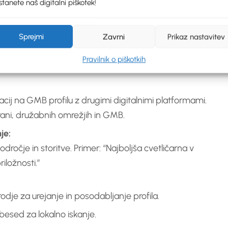
tanete naš digitalni piškotek!
nje Škofije 255, 6281 Škofije, Tel: 031397111,
Sprejmi
Zavrni
Prikaz nastavitev
 vaše podjetje in izdelke. Primer: Fotografije cvetja v
Pravilnik o piškotkih
.
acij na GMB profilu z drugimi digitalnimi platformami.
trani, družabnih omrežjih in GMB.
je:
ročje in storitve. Primer: “Najboljša cvetličarna v
iložnosti.”
dje za urejanje in posodabljanje profila.
 besed za lokalno iskanje.