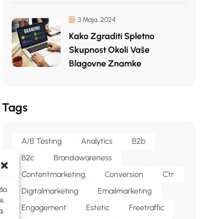
3 Maja, 2024
Kako Zgraditi Spletno
Skupnost Okoli Vaše
Blagovne Znamke
Tags
A/b Testing
Analytics
B2b
B2c
Brandawareness
Contentmarketing
Conversion
Ctr
šo.
Digitalmarketing
Emailmarketing
i,
Engagement
Estetic
Freetraffic
a