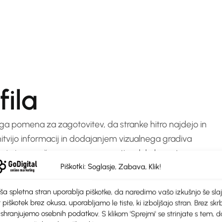
fila
ega pomena za zagotovitev, da stranke hitro najdejo in
nitvijo informacij in dodajanjem vizualnega gradiva
panja in povečane prepoznavnosti na lokalnem trgu.
Piškotki: Soglasje, Zabava, Klik!
ša spletna stran uporablja piškotke, da naredimo vašo izkušnjo še slaj
 piškotek brez okusa, uporabljamo le tiste, ki izboljšajo stran. Brez skrb
kot so naziv podjetja, naslov, delovni čas, telefon, in
 shranjujemo osebnih podatkov. S klikom 'Sprejmi' se strinjate s tem, d