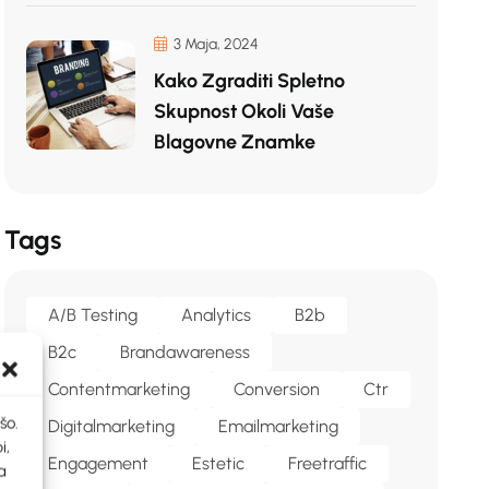
3 Maja, 2024
Kako Zgraditi Spletno
Skupnost Okoli Vaše
Blagovne Znamke
Tags
A/b Testing
Analytics
B2b
B2c
Brandawareness
Contentmarketing
Conversion
Ctr
šo.
Digitalmarketing
Emailmarketing
i,
Engagement
Estetic
Freetraffic
a