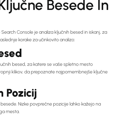
 Ključne Besede In
arch Console je analiza ključnih besed in iskanj, za
aslednje korake za učinkovito analizo:
Besed
ključnih besed, za katere se vaše spletno mesto
ali stopnji klikov, da prepoznate najpomembnejše ključne
 Pozicij
 besede. Nizke povprečne pozicije lahko kažejo na
ega mesta.