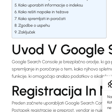
Kako uporabiti informacije o indeksu
Kako rešiti napake in težave
Kako spremljati in poročati
Zgodbe o uspehu
Zaključek
Uvod V Google 
Google Search Console je brezplačno orodje, ki ga
spremljanje in poročanje o tem, kako njihovo spletn
funkcije, ki omogočajo analizo podatkov o iskalniku i
Registracija In 
Na
Kot
Preden začnete uporabljati Google Search Console, mor
ne
Postopek registracije je preprost, vendar je nujen k