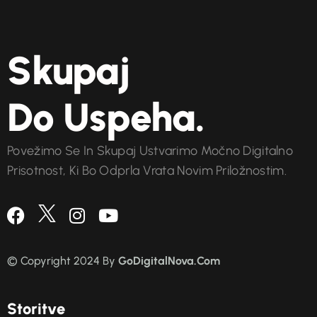
Skupaj
Do Uspeha.
Povežimo Se In Skupaj Ustvarimo Močno Digitalno
Prisotnost, Ki Bo Odprla Vrata Novim Priložnostim.
© Copyright 2024 By
GoDigitalNova.Com
S
t
o
r
i
t
v
e