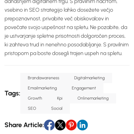
današnjem digitalnem trgu. S pravilnim načrtom,
vsebino in SEO strategijo lahko dosežete večjo
prepoznavnost, privabite več obiskovalcev in
povečate svojo uspešnost na spletu. Ne pozabite, da
je ustvarjanje spletne prisotnosti dolgoročen proces,
ki zahteva trud in nenehno posodabljanje. S pravilnim
pristopom pa boste dosegli trajen uspeh na spletu.
Brandawareness
Digitalmarketing
Emailmarketing
Engagement
Tags:
Growth
Kpi
Onlinemarketing
SEO
Social
Share Article: