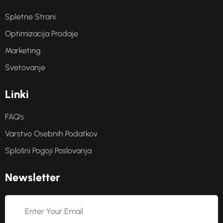
Spletne Strani
Optimizacija Prodaje
Marketing
Svetovanje
L
i
n
k
i
FAQ's
Varstvo Osebnih Podatkov
Splošni Pogoji Poslovanja
N
e
w
s
l
e
t
t
e
r