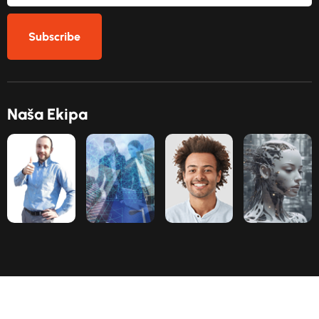
Subscribe
N
a
š
a
E
k
i
p
a