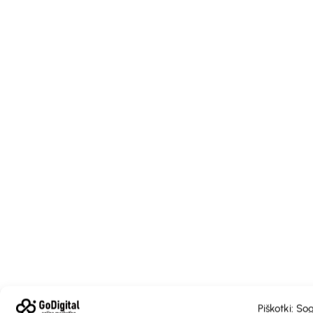
Piškotki: So