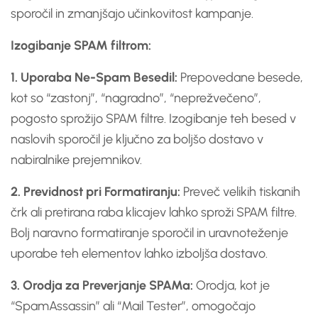
sporočil in zmanjšajo učinkovitost kampanje.
Izogibanje SPAM filtrom:
1. Uporaba Ne-Spam Besedil:
Prepovedane besede,
kot so “zastonj”, “nagradno”, “neprežvečeno”,
pogosto sprožijo SPAM filtre. Izogibanje teh besed v
naslovih sporočil je ključno za boljšo dostavo v
nabiralnike prejemnikov.
2. Previdnost pri Formatiranju:
Preveč velikih tiskanih
črk ali pretirana raba klicajev lahko sproži SPAM filtre.
Bolj naravno formatiranje sporočil in uravnoteženje
uporabe teh elementov lahko izboljša dostavo.
3. Orodja za Preverjanje SPAMa:
Orodja, kot je
“SpamAssassin” ali “Mail Tester”, omogočajo