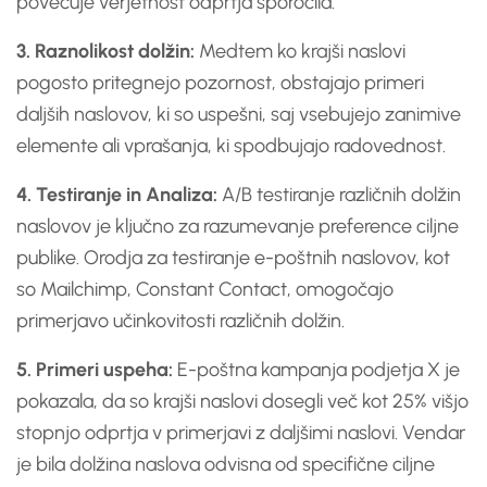
povečuje verjetnost odprtja sporočila.
3. Raznolikost dolžin:
Medtem ko krajši naslovi
pogosto pritegnejo pozornost, obstajajo primeri
daljših naslovov, ki so uspešni, saj vsebujejo zanimive
elemente ali vprašanja, ki spodbujajo radovednost.
4. Testiranje in Analiza:
A/B testiranje različnih dolžin
naslovov je ključno za razumevanje preference ciljne
publike. Orodja za testiranje e-poštnih naslovov, kot
so Mailchimp, Constant Contact, omogočajo
primerjavo učinkovitosti različnih dolžin.
5. Primeri uspeha:
E-poštna kampanja podjetja X je
pokazala, da so krajši naslovi dosegli več kot 25% višjo
stopnjo odprtja v primerjavi z daljšimi naslovi. Vendar
je bila dolžina naslova odvisna od specifične ciljne