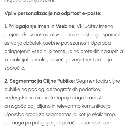
stopnjo odprtja sporočil.
Vpliv personalizacije na odprtost e-pošte:
1. Prilagajanje Imen in Vsebine:
Vključitev imena
prejemnika v naslov ali vsebino e-poštnega sporočila
ustvarja občutek osebne povezanosti. Uporaba
prilagojenih vsebin, ki temeljijo na preteklih nakupih ali
interakcijah stranke, povečuje verjetnost odprtja
sporočila.
2. Segmentacija Ciljne Publike:
Segmentacija ciljne
publike na podlagi demografskih podatkov,
vedenjskih vzorcev ali stopnje angažiranosti
omogoča bolj ciljano in relevantno komunikacijo.
Uporaba orodij za segmentacijo, kot je Mailchimp,
pomaga pri prilagajanju sporočil posameznikom