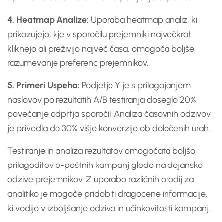
4. Heatmap Analize:
Uporaba heatmap analiz, ki
prikazujejo, kje v sporočilu prejemniki največkrat
kliknejo ali preživijo največ časa, omogoča boljše
razumevanje preferenc prejemnikov.
5. Primeri Uspeha:
Podjetje Y je s prilagajanjem
naslovov po rezultatih A/B testiranja doseglo 20%
povečanje odprtja sporočil. Analiza časovnih odzivov
je privedla do 30% višje konverzije ob določenih urah.
Testiranje in analiza rezultatov omogočata boljšo
prilagoditev e-poštnih kampanj glede na dejanske
odzive prejemnikov. Z uporabo različnih orodij za
analitiko je mogoče pridobiti dragocene informacije,
ki vodijo v izboljšanje odziva in učinkovitosti kampanj.