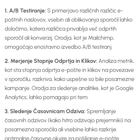
1. A/B Testiranje:
S primerjavo različnih različic e-
poštnih naslovov, vsebin ali oblikovanja sporočil lahko
določimo, katera različica privablja več odprtih
sporočil ali konverzij. Orodja, kot je Mailchimp,
omogočajo enostavno izvedbo A/B testiranj.
2. Merjenje Stopnje Odprtja in Klikov:
Analiza metrik,
kot sta stopnja odprtja e-pošte in klikov na povezave
v sporočilu, razkriva, kako uspešne so bile posamezne
kampanje. Orodja za sledenje analitike, kot je Google
Analytics, lahko pomagajo pri tem.
3. Sledenje Časovnicam Odziva:
Spremljanje
časovnih odzivov (kako hitro odzivajo prejemniki) na
posamezna sporočila ali vsebine lahko razkrije
optimalne časovne okvire za pošiljanje e-pošte.