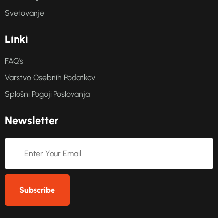
Svetovanje
L
i
n
k
i
FAQ's
Varstvo Osebnih Podatkov
Splošni Pogoji Poslovanja
N
e
w
s
l
e
t
t
e
r
Subscribe