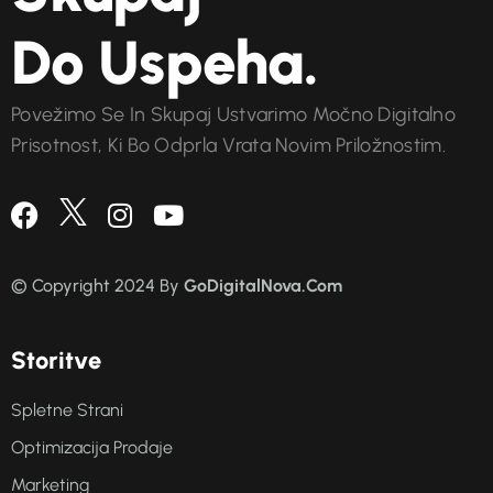
Do Uspeha.
Povežimo Se In Skupaj Ustvarimo Močno Digitalno
Prisotnost, Ki Bo Odprla Vrata Novim Priložnostim.
© Copyright 2024 By
GoDigitalNova.Com
S
t
o
r
i
t
v
e
Spletne Strani
Optimizacija Prodaje
Marketing