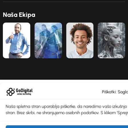
N
a
š
a
E
k
i
p
a
Piškotki: Sogl
Naša spletna stran uporablja piškotke, da naredimo vašo izkušnjo še 
stran. Brez skrbi, ne shranjujemo osebnih podatkov. S klikom 'Sprejm